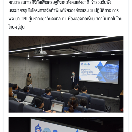
คณะกรรมการดิจิทัลเพื่อเศรษฐกิจและสังคมแห่งชาติ เข้าร่วมรับฟัง
บรรยายสรุปในโครงการจัดทำพิมพ์เขียวองค์กรและแผนปฏิบัติการ การ
พัฒนา TNI สู่มหาวิทยาลัยดิจิทัล ณ. ห้องออดิทอเรียม สถาบันเทคโนโลยี
ไทย-ญี่ปุ่น