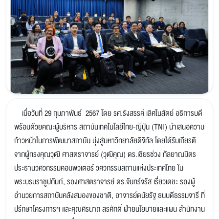
เมื่อวันที่ 29 กุมภาพันธ์ 2567 โดย รศ.รังสรรค์ เลิศในสัตย์ อธิการบดี
พร้อมด้วยคณะผู้บริหาร สถาบันเทคโนโลยีไทย-ญี่ปุ่น (TNI) นำเสนอความ
ก้าวหน้าในการพัฒนาสถาบัน มุ่งสู่มหาวิทยาลัยดิจิทัล โดยได้รับเกียรติ
จากผู้ทรงคุณวุฒิ ศาสตราจารย์ (วุฒิคุณ) ดร.เชียรช่วง กัลยาณมิตร
ประธานวิศวกรรมคอมพิวเตอร์ วิศวกรรมสถานแห่งประเทศไทย ใน
พระบรมราชูปถัมภ์, รองศาสตราจารย์ ดร.จันทร์จรัส เรี่ยวเดชะ รองผู้
อำนวยการสถาบันคลังสมองของชาติ, อาจารย์ดนัยรัฐ ธนบดีธรรมจารี ที่
ปรึกษาโครงการฯ และคุณศิรนาถ สรศักดิ์ ฝ่ายนโยบายและแผน สำนักงาน