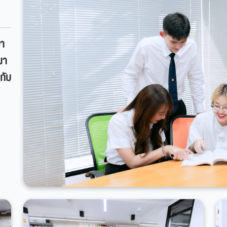
ษา
มา
ปกับ