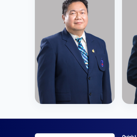
ผศ.ดร.ปัณณทัต จอมจักร์
นางส
กรรมการสภาสถาบัน (ผู้แทนคณาจารย์)
กรร