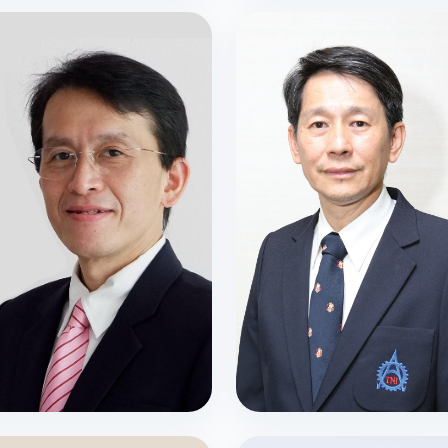
ิระพันธ์ อุลปาทร
รศ.ปราณี จงสุจริตธรรม
กสภาสถาบัน
อุปนายกสภาสถาบัน
.ธวัชชัย ชรินพาณิชกุล
รศ.ดร.สุจริต คูณธนกุลวงศ์