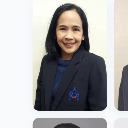
กรรมการสภาสถาบัน
กรร
รศ.ดร.พรอนงค์ บุษราตระกูล
ดร.พ