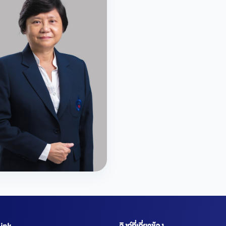
าวสุวรรณภา เรืองศิลป์กลการ
มการสภาสถาบัน