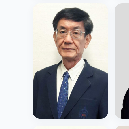
นายสุพงศ์ ชยุตสาหกิจ
นายจ
ที่ปรึกษาสภาสถาบัน
นาย
ศ.ดร.วิวัฒน์ ตัณฑะพานิชกุล
ศ.ดร