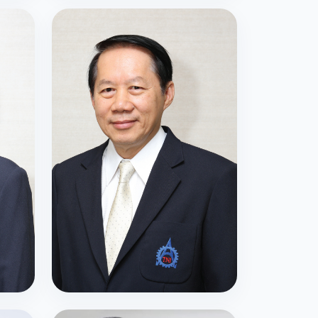
รศ.รังสรรค์ เลิศในสัตย์
กรรมการสภาสถาบัน โดยตำแหน่ง
อธิการบดี
รศ.ดร.บัณฑิต โรจน์อารยานนท์