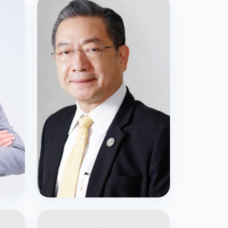
กรรมการสภาสถาบัน
รศ.ดร.ชิต เหล่าวัฒนา