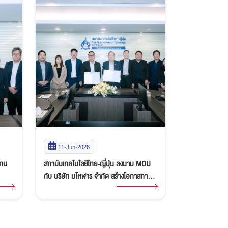
27-May-2026
20-May-2
MOU
อธิการบดี TNI ต้อนรับผู้บริหาร Nippn
สถาบันเทคโนโลยี
การ
Foods Corporation (Thailand) Ltd. หารือ
วัลดัส อินเตอร
ความร่วมมือและสนับสนุนทุนการศึกษา
ร่วมมือทางวิชาก
บริการวิชาการ 
บุคลากรและภาค