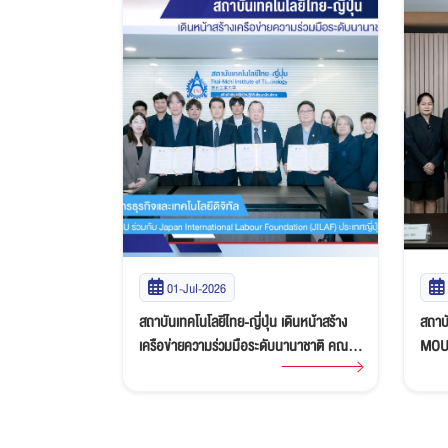
25-Jun-2026
เดินหน้าสร้าง
สถาบันเทคโนโลยีไทย-ญี่ปุ่น (TNI) ลงนาม
สถาบั
บนานาชาติ คณะ
MOU ร่วมกับ บริษัท นิวสเต็ป เอ็กซ์เชนจ์
จาก 
จิทัล ลงนาม
โปรแกรม จำกัด ส่งเสริมโอกาสนักศึกษาสู่
Limit
ational Labour
โครงการ Work and Travel in USA
หารื
ญี่ปุ่น
พัฒน