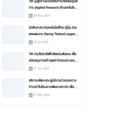
TNI มุ่งสู่ความเป็นเลิศในการวิจัยเชิงปฏิบัติ
การ (Applied Research) ด้านเทคโนโลยี
สารสนเทศ
08 May 2024
นักศึกษาสถาบันเทคโนโลยีไทย-ญี่ปุ่น ร่วม
แสดงผลงาน Startup Thailand League
2023
26 Jul 2023
TNI ร่วมโชว์รถไฟฟ้าดัดแปลงต้นแบบ เพื่อ
สนับสนุนการสร้างอุตสาหกรรมยานยนต์
ไฟฟ้าดัดแปลง (EV Conversion)
27 Jan 2023
อธิการบดีและคณะผู้บริหารนำเสนอความ
ก้าวหน้าในโครงการพัฒนาสถาบัน เพื่อขับ
เคลื่อน สถาบันเทคโนโลยีไทย-ญี่ปุ่น (TNI)
01 Mar 2024
สู่มหาวิทยาลัยดิจิทัล