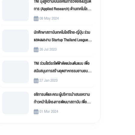
TNI มุ่งสู่ความเป็นเลิศในการวิจัยเชิงปฏิบัติ
การ (Applied Research) ด้านเทคโนโลยี
สารสนเทศ
08 May 2024
นักศึกษาสถาบันเทคโนโลยีไทย-ญี่ปุ่น ร่วม
แสดงผลงาน Startup Thailand League
2023
26 Jul 2023
TNI ร่วมโชว์รถไฟฟ้าดัดแปลงต้นแบบ เพื่อ
สนับสนุนการสร้างอุตสาหกรรมยานยนต์
ไฟฟ้าดัดแปลง (EV Conversion)
27 Jan 2023
อธิการบดีและคณะผู้บริหารนำเสนอความ
ก้าวหน้าในโครงการพัฒนาสถาบัน เพื่อขับ
เคลื่อน สถาบันเทคโนโลยีไทย-ญี่ปุ่น (TNI)
01 Mar 2024
สู่มหาวิทยาลัยดิจิทัล