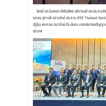
โดยมี รศ.รังสรรค์ เลิศในสัตย์ อธิการบดี และประธานกิ
รศ.ดร.สุภาวดี อร่ามวิทย์ ประธาน IEEE Thailand Secti
ญี่ปุ่น) และศ.ดร.ธนารักษ์ ธีระมั่นคง นายกสมาคมปัญญาป
ประเทศ