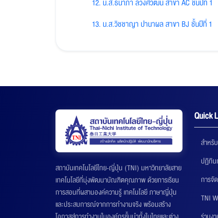
12. น.ส.ธนาภา ลีวงศ์วัฒน์ สาขา AC ชั้นปีที่ 1
13. น.ส.วิชชาญา ปานาผล สาขา BJ ชั้นปีที่ 1
Quick L
สำหรับ
ปฏิทิ
สถาบันเทคโนโลยีไทย-ญี่ปุ่น (TNI) มหาวิทยาลัยสาย
การจัด
เทคโนโลยีที่มุ่งพัฒนาบัณฑิตคุณภาพ ด้วยการเรียน
การสอนที่ผสานองค์ความรู้ เทคโนโลยี ภาษาญี่ปุ่น
TNI W
และประสบการณ์จากการทำงานจริง พร้อมสร้าง
ร่วมงา
โอกาสสู่การทำงานในองค์กรชั้นนำทั้งในไทยและต่าง