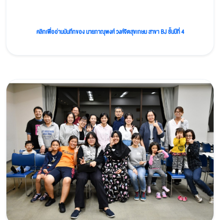
คลิกเพื่ออ่านบันทึกของ นายภาณุพงศ์ วงศ์จิตสุขเกษม สาขา BJ ชั้นปีที่ 4