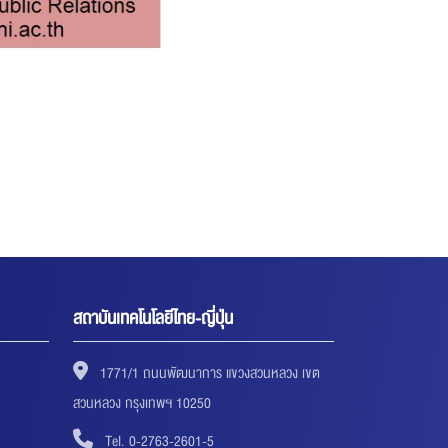
สถาบันเทคโนโลยีไทย-ญี่ปุ่น
1771/1 ถนนพัฒนาการ แขวงสวนหลวง เขต
สวนหลวง กรุงเทพฯ 10250
Tel. 0-2763-2601-5