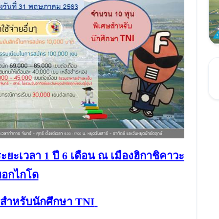
ะยะเวลา 1 ปี 6 เดือน ณ เมืองฮิกาชิคาวะ
ฮอกไกโด
 สำหรับนักศึกษา TNI