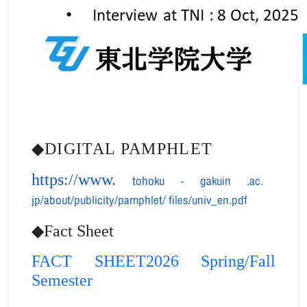
◆DIGITAL PAMPHLET
https://www.
tohoku
-
gakuin
.ac.
jp/about/publicity/pamphlet/
files/univ_en.pdf
◆Fact Sheet
FACT SHEET
2026 Spring/Fall
Semester