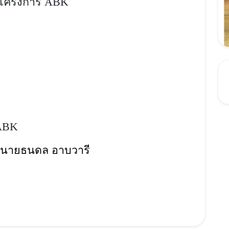
าโครงการ ABK
ABK
ละนายธนดล อาบวาร