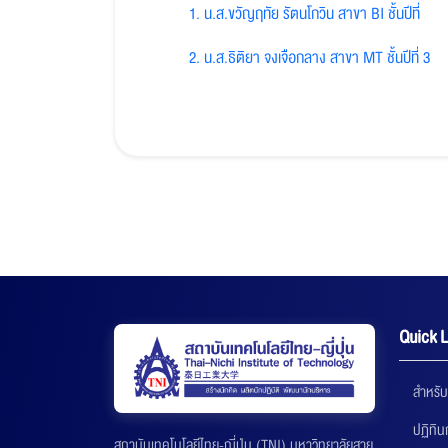
1. น.ส.ขวัญฤทัย รัตนโกวิน สาขา BI ชั้นปีที่
2. น.ส.ธิติยา จงเจือกลาง สาขา MT ชั้นปีที่ 3
Quick L
สำหรับ
ปฏิทิ
สถาบันเทคโนโลยีไทย-ญี่ปุ่น (TNI) มหาวิทยาลัยสาย