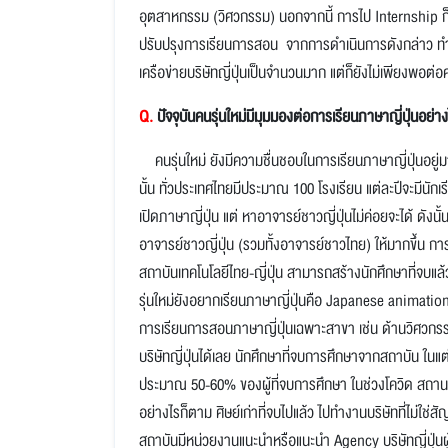
อุตสาหกรรม (วิศวกรรม) นอกจากนี้ การไป Internship ก็
ปรับปรุงการเรียนการสอน จากการดำเนินการดังกล่าว ทำให
เครือข่ายบริษัทญี่ปุ่นเป็นจำนวนมาก แต่ก็ยังไม่เพียงพอต
Q.
ปัจจุบันคนรุ่นใหม่มีมุมมองต่อการเรียนภาษาญี่ปุ่นอย่า
คนรุ่นใหม่ ยังมีความชื่นชอบในการเรียนภาษาญี่ปุ่นอยู่ม
นั้น ทั่วประเทศไทยมีประมาณ 100 โรงเรียน แต่ละปีจะมีนักเ
เปิดภาษาญี่ปุ่น แต่ หาอาจารย์ชาวญี่ปุ่นไม่ค่อยจะได้ ดังนั้น
อาจารย์ชาวญี่ปุ่น (รวมทั้งอาจารย์ชาวไทย) ให้มากขึ้น การ
สถาบันเทคโนโลยีไทย-ญี่ปุ่น สามารถสร้างนักศึกษาที่จบแล้วร
รุ่นใหม่ยังอยากเรียนภาษาญี่ปุ่นคือ Japanese animation ซึ
การเรียนการสอนภาษาญี่ปุ่นเฉพาะสาขา เช่น ด้านวิศวกรร
บริษัทญี่ปุ่นได้เลย นักศึกษาที่จบการศึกษาจากสถาบัน ในแต่ละ
ประมาณ 50-60% ของผู้ที่จบการศึกษา ในช่วงโควิด สถานการ
อย่างไรก็ตาม ศิษย์เก่าที่จบไปแล้ว ไปทำงานบริษัทที่ไม่ใช
สถาบันมีหน่วยงานแนะนำหรือแนะนำ Agency บริษัทญี่ปุ่นผู้