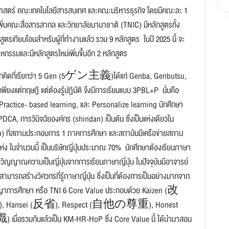
ศาสตร์ คณะเทคโนโลยีสารสนเทศ และคณะบริหารธุรกิจ โดยมีคณะละ 1
พิ่มคณะสื่อสารสากล และวิทยาลัยนานาชาติ (TNIC) มีหลักสูตรทั้ง
รเทียบโอนสำหรับผู้ที่ทำงานแล้ว รวม 9 หลักสูตร ในปี 2025 นี้ จะ
ตสาหกรรมและมีหลักสูตรใหม่เพิ่มขึ้นอีก 2 หลักสูตร
หลักคิดที่เรียกว่า 5 Gen (5ゲン主義)ได้แก่ Genba, Genbutsu,
พียงแต่ทฤษฎี แต่ต้องรู้ปฏิบัติ จึงมีการเรียนแบบ 3PBL+P นั่นคือ
ractice- based learning, และ Personalize learning นักศึกษา
DCA, การวินิจฉัยองค์กร (shindan) เป็นต้น ซึ่งเป็นแห่งเดียวใน
p) ที่สถานประกอบการ 1 ภาคการศึกษา และสถาบันมีเครือข่ายสถาน
ง ในจำนวนนี้ เป็นบริษัทญี่ปุ่นประมาณ 70% นักศึกษาต้องเรียนภาษา
จิตวิญญาณความเป็นญี่ปุ่นจากการเรียนภาษาญี่ปุ่น ในปัจจุบันมีอาจารย์
มารถสร้างวิศวกรที่รู้ภาษาญี่ปุ่น ซึ่งเป็นที่ต้องการเป็นอย่างมากจาก
บปรัชญาการศึกษา หรือ TNI 6 Core Value ประกอบด้วย Kaizen (改
nsei (反省), Respect (自他の尊重), Honest
รวมกันแล้วเป็น KM-HR-HoP ซึ่ง Core Value นี้ ได้นำมาสอน