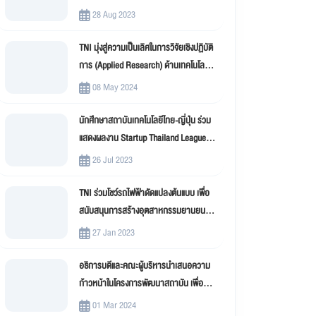
New Innovation –TNI)
28 Aug 2023
TNI มุ่งสู่ความเป็นเลิศในการวิจัยเชิงปฏิบัติ
การ (Applied Research) ด้านเทคโนโลยี
สารสนเทศ
08 May 2024
นักศึกษาสถาบันเทคโนโลยีไทย-ญี่ปุ่น ร่วม
แสดงผลงาน Startup Thailand League
2023
26 Jul 2023
TNI ร่วมโชว์รถไฟฟ้าดัดแปลงต้นแบบ เพื่อ
สนับสนุนการสร้างอุตสาหกรรมยานยนต์
ไฟฟ้าดัดแปลง (EV Conversion)
27 Jan 2023
อธิการบดีและคณะผู้บริหารนำเสนอความ
ก้าวหน้าในโครงการพัฒนาสถาบัน เพื่อขับ
เคลื่อน สถาบันเทคโนโลยีไทย-ญี่ปุ่น (TNI)
01 Mar 2024