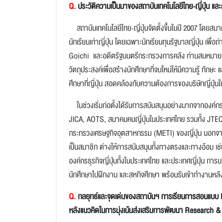
Q.
ประวัติความเป็นมาของสถาบันเทคโนโลยีไทย-ญี่ปุ่น และค
สถาบันเทคโนโลยีไทย-ญี่ปุ่นจัดตั้งขึ้นในปี 2007 โดยสมาคมส
นักเรียนเก่าญี่ปุ่น โดยเฉพาะนักเรียนทุนรัฐบาลญี่ปุ่น เพ
Goichi และอดีตรัฐมนตรีกระทรวงการคลัง ท่านสมหมาย ฮุนตระกู
วัตถุประสงค์เพื่อสร้างนักศึกษาที่จบใหม่ให้มีความรู้ ทักษะ
ศึกษาที่ญี่ปุ่น สอดคล้องกับความต้องการของบริษัทญี่ปุ่
ในช่วงเริ่มก่อตั้งได้รับการสนับสนุนอย่างมากจากองค์กร
JICA, AOTS, สมาคมคนญี่ปุ่นในประเทศไทย รวมทั้ง JTECS
กระทรวงเศรษฐกิจอุตสาหกรรม (METI) ของญี่ปุ่น นอกจากนี้
เป็นสมาชิก ต่างให้การสนับสนุนทั้งทางตรงและทางอ้อม เช
องค์กรธุรกิจญี่ปุ่นทั้งในประเทศไทย และประเทศญี่ปุ่น การ
นักศึกษาไปฝึกงาน และสหกิจศึกษา พร้อมรับเข้าทำงาน
Q.
กลยุทธ์และจุดเด่นของสถาบันฯ การเรียนการสอนแบบ 
หลังแนวคิดในการมุ่งเน้นส่งเสริมการพัฒนา Research 