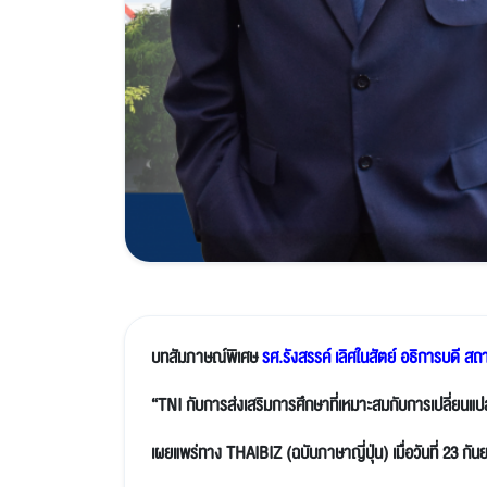
บทสัมภาษณ์พิเศษ
รศ.รังสรรค์ เลิศในสัตย์ อธิการบดี สถา
“TNI กับการส่งเสริมการศึกษาที่เหมาะสมกับการเปลี่ยนแ
เผยแพร่ทาง THAIBIZ (ฉบับภาษาญี่ปุ่น) เมื่อวันที่ 23 ก