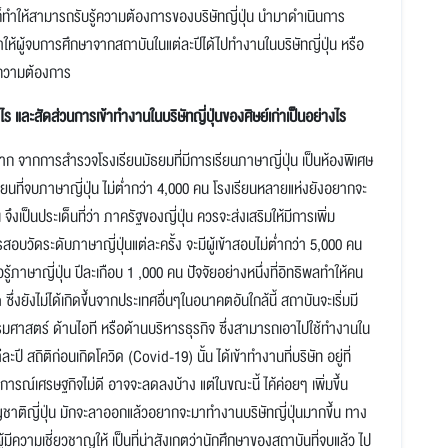
ทำให้สามารถรับรู้ความต้องการของบริษัทญี่ปุ่น นำมาดำเนินการ
้ผู้จบการศึกษาจากสถาบันในแต่ละปีได้ไปทำงานในบริษัทญี่ปุ่น หรือ
่อความต้องการ
งไร และสัดส่วนการเข้าทำงานในบริษัทญี่ปุ่นของศิษย์เก่าเป็นอย่างไร
าก จากการสำรวจโรงเรียนมัธยมที่มีการเรียนภาษาญี่ปุ่น เป็นห้องพิเศษ
รียนที่จบภาษาญี่ปุ่น ไม่ต่ำกว่า 4,000 คน โรงเรียนหลายแห่งยังอยากจะ
 จึงเป็นประเด็นที่ว่า ภาครัฐของญี่ปุ่น ควรจะส่งเสริมให้มีการเพิ่ม
สอบวัดระดับภาษาญี่ปุ่นแต่ละครั้ง จะมีผู้เข้าสอบไม่ต่ำกว่า 5,000 คน
ู้ภาษาญี่ปุ่น ปีละเกือบ 1 ,000 คน ปัจจัยอย่างหนึ่งที่อิทธิพลทำให้คน
่งยังไม่ได้เกิดขึ้นจากประเทศอื่นๆในอนาคตอันใกล้นี้ สถาบันจะเริ่มมี
มศาสตร์ ด้านไอที หรือด้านบริหารธุรกิจ ซึ่งสามารถเอาไปใช้ทำงานใน
ปี สถิติก่อนเกิดโควิด (Covid-19) นั้น ได้เข้าทำงานที่บริษัท อยู่ที่
ณ์เศรษฐกิจไม่ดี อาจจะลดลงบ้าง แต่ในขณะนี้ ไค้ค่อยๆ เพิ่มขึ้น
่สัญชาติญี่ปุ่น มักจะลาออกแล้วอยากจะมาทำงานบริษัทญี่ปุ่นมากขึ้น ทาง
มีความเชี่ยวชาญให้ เป็นที่น่าสังเกตว่านักศึกษาของสถาบันที่จบแล้ว ไป