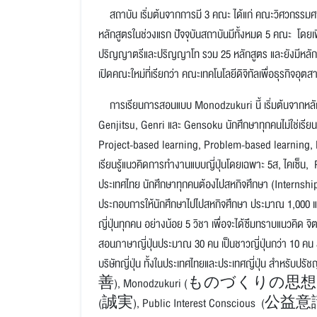
สถาบัน เริ่มต้นจากการมี 3 คณะ ได้แก่ คณะวิศวกรรม
หลักสูตรในช่วงแรก ปัจจุบันสถาบันมีทั้งหมด 5 คณะ โดยเ
ปริญญาตรีและปริญญาโท รวม 25 หลักสูตร และยังมีหลักสูต
เปิดคณะใหม่ที่เรียกว่า คณะเทคโนโลยีดิจิทัลเพื่อธุรกิจอุ
การเรียนการสอนแบบ Monodzukuri นี้ เริ่มต้นจาก
Genjitsu, Genri และ Gensoku นักศึกษาทุกคนไม่ใช่เรียนเ
Project-based learning, Problem-based learning, P
เรียนรู้แนวคิดการทำงานแบบญี่ปุ่นโดยเฉพาะ 5ส, ไคเซ็น, P
ประเทศไทย นักศึกษาทุกคนต้องไปสหกิจศึกษา (Internshi
ประกอบการให้นักศึกษาไปไปสหกิจศึกษา ประมาณ 1,000 แห่
ญี่ปุ่นทุกคน อย่างน้อย 5 วิชา เพื่อจะได้ซึมทราบแนวคิด 
สอนภาษาญี่ปุ่นประมาณ 30 คน เป็นชาวญี่ปุ่นกว่า 10 คน สา
บริษัทญี่ปุ่น ทั้งในประเทศไทยและประเทศญี่ปุ่น สำหรั
善), Monodzukuri (ものづくりの思想), Ha
(誠実), Public Interest Conscious (公益意識) เมื่อ