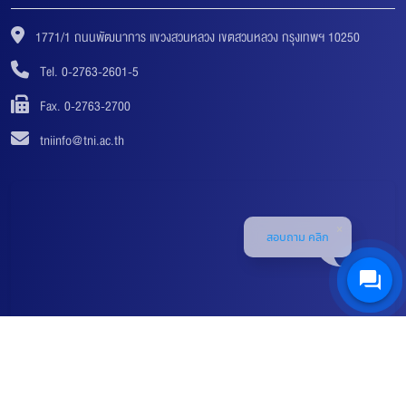
1771/1 ถนนพัฒนาการ แขวงสวนหลวง เขตสวนหลวง กรุงเทพฯ 10250
Tel. 0-2763-2601-5
Fax. 0-2763-2700
tniinfo@tni.ac.th
สอบถาม คลิก
© 2018-2019 THAI-NICHI INSTITUTE OF TECHNOLOGY (TNI) ALL RIGHTS RESERVED. |
DEVELOPED AND DESIGNED BY ICT