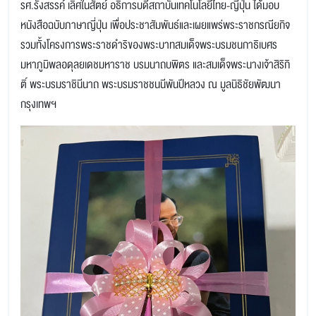
รศ.รังสรรค์ เลิศในสัตย์ อธิการบดีสถาบันเทคโนโลยีไทย-ญี่ปุ่น ได้มอบ
หนังสือฉบับภาษาญี่ปุ่น เพื่อประชาสัมพันธ์และเผยแพร่พระราชกรณียกิจ
รวมทั้งโครงการพระราชดำริของพระบาทสมเด็จพระบรมชนกาธิเบศร
มหาภูมิพลอดุลยเดชมหาราช บรมนาถบพิตร และสมเด็จพระนางเจ้าสิริกิ
ติ์ พระบรมราชินีนาถ พระบรมราชชนนีพันปีหลวง ณ มูลนิธิชัยพัฒนา
กรุงเทพฯ