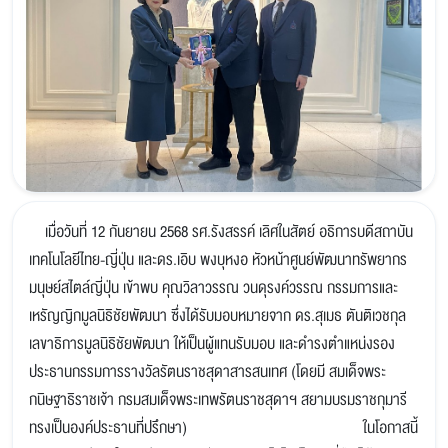
เมื่อวันที่ 12 กันยายน 2568 รศ.รังสรรค์ เลิศในสัตย์ อธิการบดีสถาบัน
เทคโนโลยีไทย-ญี่ปุ่น และดร.เอิบ พงบุหงอ หัวหน้าศูนย์พัฒนาทรัพยากร
มนุษย์สไตล์ญี่ปุ่น เข้าพบ คุณวิลาวรรณ วนดุรงค์วรรณ กรรมการและ
เหรัญญิกมูลนิธิชัยพัฒนา ซึ่งได้รับมอบหมายจาก ดร.สุเมธ ตันติเวชกุล
เลขาธิการมูลนิธิชัยพัฒนา ให้เป็นผู้แทนรับมอบ และดำรงตำแหน่งรอง
ประธานกรรมการรางวัลรัตนราชสุดาสารสนเทศ (โดยมี สมเด็จพระ
กนิษฐาธิราชเจ้า กรมสมเด็จพระเทพรัตนราชสุดาฯ สยามบรมราชกุมารี
ทรงเป็นองค์ประธานที่ปรึกษา) ในโอกาสนี้