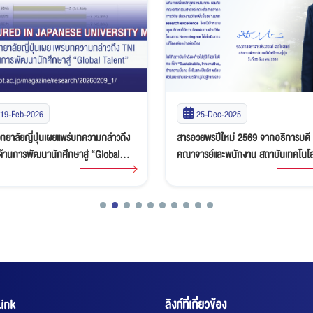
25-Dec-2025
14-Oct-2025
วยพรปีใหม่ 2569 จากอธิการบดี ถึง
สถาบันเทคโนโลยีไทย-ญี่ปุ่น ร่วมยินดี 
ารย์และพนักงาน สถาบันเทคโนโลยี
ซูซูมุ คิตะกาวะ เจ้าของรางวัลโนเบลปี 
ี่ปุ่น
ผู้เคยให้เกียรติบรรยายแก่นักศึกษาใน
หลักสูตรที่ได้รับการสนับสนุนจาก AM
และ AOTS
ink
ลิงก์ที่เกี่ยวข้อง