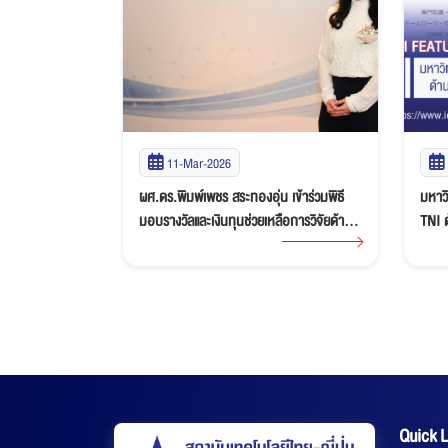
19-Feb-2026
เข้าร่วมพิธี
มหาวิทยาลัยญี่ปุ่นเผยแพร่บทความกล่าวถึง
สารอ
ือการวิจัยด้าน
TNI ด้านการพัฒนานักศึกษาสู่ “Global
คณาจ
้งที่ 32 จัดโดย
Talent”
ไทย-ญ
oundation
Quick L