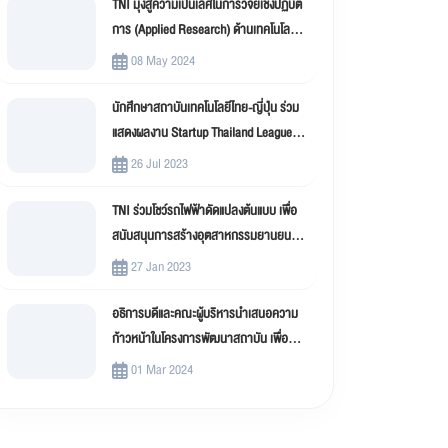
TNI มุ่งสู่ความเป็นเลิศในการวิจัยเชิงปฏิบัติ
การ (Applied Research) ด้านเทคโนโลยี
สารสนเทศ
08 May 2024
นักศึกษาสถาบันเทคโนโลยีไทย-ญี่ปุ่น ร่วม
แสดงผลงาน Startup Thailand League
2023
26 Jul 2023
TNI ร่วมโชว์รถไฟฟ้าดัดแปลงต้นแบบ เพื่อ
สนับสนุนการสร้างอุตสาหกรรมยานยนต์
ไฟฟ้าดัดแปลง (EV Conversion)
27 Jan 2023
อธิการบดีและคณะผู้บริหารนำเสนอความ
ก้าวหน้าในโครงการพัฒนาสถาบัน เพื่อขับ
เคลื่อน สถาบันเทคโนโลยีไทย-ญี่ปุ่น (TNI)
01 Mar 2024
สู่มหาวิทยาลัยดิจิทัล