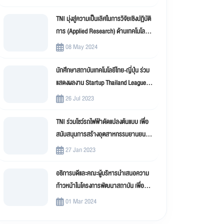
TNI มุ่งสู่ความเป็นเลิศในการวิจัยเชิงปฏิบัติ
การ (Applied Research) ด้านเทคโนโลยี
สารสนเทศ
08 May 2024
นักศึกษาสถาบันเทคโนโลยีไทย-ญี่ปุ่น ร่วม
แสดงผลงาน Startup Thailand League
2023
26 Jul 2023
TNI ร่วมโชว์รถไฟฟ้าดัดแปลงต้นแบบ เพื่อ
สนับสนุนการสร้างอุตสาหกรรมยานยนต์
ไฟฟ้าดัดแปลง (EV Conversion)
27 Jan 2023
อธิการบดีและคณะผู้บริหารนำเสนอความ
ก้าวหน้าในโครงการพัฒนาสถาบัน เพื่อขับ
เคลื่อน สถาบันเทคโนโลยีไทย-ญี่ปุ่น (TNI)
01 Mar 2024
สู่มหาวิทยาลัยดิจิทัล