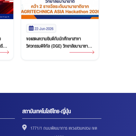
22-Jun-2026
21-May-2
ม
ขอแสดงความยินดีกับนักศึกษาสาขา
ขอแสดงความยิน
เหรียญ
วิศวกรรมดิจิทัล (DGE) วิทยาลัยนานาชาติ
เหรียญทองแดงกา
bocon
คว้า 2 รางวัลระดับนานาชาติจาก
ศักยภาพด้านกีฬ
AGRITECHNICA ASIA Hackathon 2026
เยาวชนรุ่นใหม่
สถาบันเทคโนโลยีไทย-ญี่ปุ่น
1771/1 ถนนพัฒนาการ แขวงสวนหลวง เขต