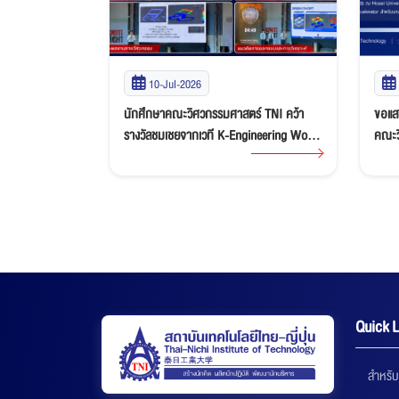
10-Jul-2026
า นักศึกษาสาขา
นักศึกษาคณะวิศวกรรมศาสตร์ TNI คว้า
ขอแส
้า 2 เหรียญทอง
รางวัลชมเชยจากเวที K-Engineering World
คณะว
TT Virtual
Competition x CADFEM: Ansys
ปริญ
mpionship
Discovery “Ideate & Innovate” Student
Competition 2026
Quick L
สำหรับ