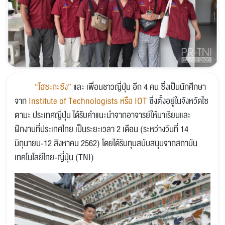
“
โฮซะกะซัง
”
และ เพื่อน
ชาวญี่ปุ่น อีก 4 คน ซึ่งเป็นนักศึกษา
จาก
Institute of Technologists
หรือ
IOT
ซึ่งตั้งอยู่ในจังหวัดไซ
ตามะ ประเทศญี่ปุ่น
ได้รับคำแนะนำจากอาจารย์ให้มาเรียนและ
ฝึกงานที่ประเทศไทย
เป็นระยะเวลา 2 เดือน
(
ระหว่างวันที่ 14
มิถุนายน-12 สิงหาคม 2562)
โดยได้รับทุน
สนับสนุน
จากสถาบัน
เทคโนโลยีไทย-ญี่ปุ่น
(
TNI)