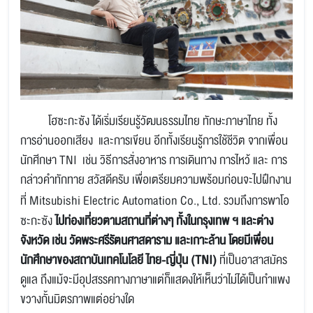
โฮซะกะซัง ได้เริ่มเรียนรู้
วัฒนธรรมไทย
ทักษะภาษาไทย ทั้ง
การอ่านออกเสียง
และการเขียน อีกทั้งเรียนรู้การใช้ชีวิต
จากเพื่อน
นักศีกษา
TNI
เช่น วิธีการสั่งอาหาร การเดินทาง การไหว้ และ การ
กล่าวคำทักทาย สวัสดีครับ เพื่อเตรียมความพร้อมก่อนจะไปฝึกงาน
ที่
Mitsubishi Electric Automation Co., Ltd.
รวมถึงการพาโอ
ซะกะซัง
ไปท่องเที่ยวตามสถานที่ต่างๆ ทั้งในกรุงเทพ ฯ และต่าง
จังหวัด
เช่น
วัดพระศรีรัตนศาสดาราม และเกาะล้าน
โดยมีเพื่อน
นักศึกษาของสถาบันเทคโนโลยี ไทย
-
ญี่ปุ่น
(TNI)
ที่เป็นอาสาสมัคร
ดูแล ถึงแม้จะมีอุปสรรคทางภาษาแต่ก็แสดงให้เห็นว่าไม่ได้เป็นกำแพง
ขวางกั้นมิตรภาพแต่อย่างใด