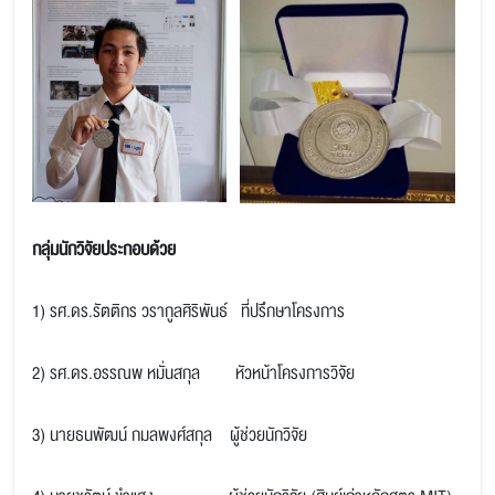
กลุ่มนักวิจัยประกอบด้วย
1) รศ.ดร.รัตติกร วรากูลศิริพันธ์ ที่ปรึกษาโครงการ
2) รศ.ดร.อรรณพ หมั่นสกุล หัวหน้าโครงการวิจัย
3) นายธนพัฒน์ กมลพงศ์สกุล ผู้ช่วยนักวิจัย