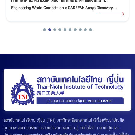
นักศึกษาคณะวิศวกรรมศาสตร์ TNI คว้ารางวัลชมเชยจากเวที K-
Engineering World Competition x CADFEM: Ansys Discovery
“Ideate & Innovate” Student Competition 2026
สถาบันเทคโนโลยีไทย-ญี่ปุ่น (TNI) มหาวิทยาลัยสายเทคโนโลยีที่มุ่งพัฒนาบัณฑิต
คุณภาพ ด้วยการเรียนการสอนที่ผสานองค์ความรู้ เทคโนโลยี ภาษาญี่ปุ่น และ