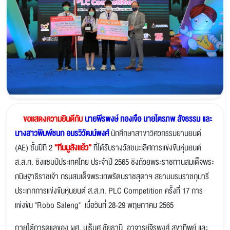
ขอแสดงความยินดีกับ
นายพีรพงษ์ ทองเจือ นายไตรภพ สัจธรรม และ
นางสาวพิมพ์ชนก อมรวิวัฒน์พงศ์
นักศึกษาสาขาวิศวกรรมยานยนต์
(AE) ชั้นปีที่ 2
“ทีมมูสังแย้ว”
ที่ได้รับรางวัลชนะเลิศการแข่งขันหุ่นยนต์
ส.ส.ท. ชิงแชมป์ประเทศไทย ประจำปี 2565 ชิงถ้วยพระราชทานสมเด็จพระ
กนิษฐาธิราชเจ้า กรมสมเด็จพระเทพรัตนราชสุดาฯ สยามบรมราชกุมารี
ประเภทการแข่งขันหุ่นยนต์ ส.ส.ท. PLC Competition ครั้งที่ 17 การ
แข่งขัน "Robo Saleng" เมื่อวันที่ 28-29 พฤษภาคม 2565
ภายใต้การดูแลของ ผศ. นเร็นศ ชัยธานี อาจารย์จิรพงศ์ สุขาทิพย์ และ