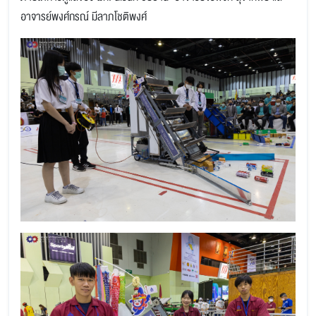
อาจารย์พงศ์กรณ์ มีลาภโชติพงศ์