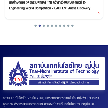
ขอแสดงความยินดีกับนักศึกษา ACS LAB คณะวิศวกรรมศาสตร์ TNI คว้า
ทุนศึกษาต่อปริญญาโท-เอกเต็มจำนวน ณ ประเทศญี่ปุ่น
สถาบันเทคโนโลยีไทย-ญี่ปุ่น (TNI) มหาวิทยาลัยสายเทคโนโลยีที่มุ่งพัฒนาบัณฑิต
คุณภาพ ด้วยการเรียนการสอนที่ผสานองค์ความรู้ เทคโนโลยี ภาษาญี่ปุ่น และ