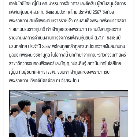
เทคโนโลยีไทย-ญี่ปุ่น คณะกรรมการวิชาการและตัดสิน ผู้สนับสนุนจัดการ
แข่งขันหุ่นยนต์ ส.ส.ท. ชิงแชมป์ประเทศไทย ประจำปี 2567 ชิงถ้วย
พระราชทานสมเด็จพระกนิษฐาธิราชเจ้า กรมสมเด็จพระเทพรัตนราชสุดา
ฯ สยามบรมราชกุมารี เข้าเฝ้าทูลละอองพระบาท กราบบังคมทูลถวาย
รายงานผลการดำเนินงานการจัดการแข่งขันหุ่นยนต์ ส.ส.ท. ชิงแชมป์
ประเทศไทย ประจำปี 2567 พร้อมทูลเกล้าทูลกระหม่อมถวายเงินสมทบทุน
มูลนิธิเทพรัตนเวชชานุกูล ในโอกาสนี้ นักศึกษาจากคณะวิศวกรรมศาสตร์
สาขาวิศวกรรมคอมพิวเตอร์และปัญญาประดิษฐ์ สถาบันเทคโนโลยีไทย-
ญี่ปุ่น ทีมผู้ชนะเลิศการแข่งขัน ร่วมเข้าเฝ้าทูลละอองพระบาทรับ
พระราชทานเกียรติบัตรด้วย ณ วังสระปทุม