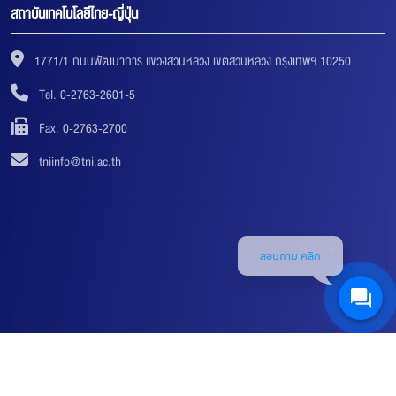
สถาบันเทคโนโลยีไทย-ญี่ปุ่น
1771/1 ถนนพัฒนาการ แขวงสวนหลวง เขตสวนหลวง กรุงเทพฯ 10250
Tel. 0-2763-2601-5
Fax. 0-2763-2700
tniinfo@tni.ac.th
สอบถาม คลิก
© 2018-2019 THAI-NICHI INSTITUTE OF TECHNOLOGY (TNI) ALL RIGHTS RESERVED. |