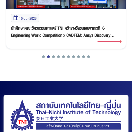
03-Jul-2026
ขอแสดงความยินดีกับนักศึกษา ACS LAB คณะวิศวกรรมศาสตร์ TNI คว้า
ทุนศึกษาต่อปริญญาโท-เอกเต็มจำนวน ณ ประเทศญี่ปุ่น