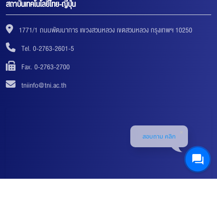
สถาบันเทคโนโลยีไทย-ญี่ปุ่น
1771/1 ถนนพัฒนาการ แขวงสวนหลวง เขตสวนหลวง กรุงเทพฯ 10250
Tel. 0-2763-2601-5
Fax. 0-2763-2700
tniinfo@tni.ac.th
สอบถาม คลิก
© 2018-2019 THAI-NICHI INSTITUTE OF TECHNOLOGY (TNI) ALL RIGHTS RESERVED. |