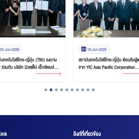
25-Jun-2026
18-Jun-2026
นเทคโนโลยีไทย-ญี่ปุ่น (TNI) ลงนาม
สถาบันเทคโนโลยีไทย-ญี่ปุ่น ต้อนรับผู้
่วมกับ บริษัท นิวสเต็ป เอ็กซ์เชนจ์
จาก YIC Asia Pacific Corporation
รม จำกัด ส่งเสริมโอกาสนักศึกษาสู่
Limited เยี่ยมชมครุภัณฑ์ที่มอบให้ พร
การ Work and Travel in USA
หารือความร่วมมือด้านการศึกษาและก
พัฒนาบุคลากร
ink
ลิงก์ที่เกี่ยวข้อง