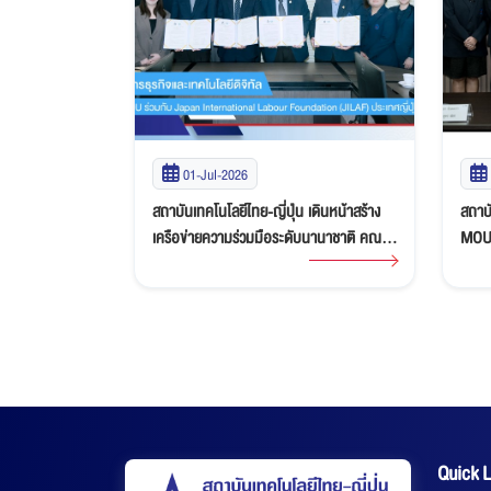
01-Jul-2026
 จับมือ Phiaro
สถาบันเทคโนโลยีไทย-ญี่ปุ่น เดินหน้าสร้าง
สถาบั
านการออกแบบ
เครือข่ายความร่วมมือระดับนานาชาติ คณะ
MOU ร
MOU มุ่งพัฒนา
บริหารธุรกิจและเทคโนโลยีดิจิทัล ลงนาม
โปรแก
รรมแห่งอนาคต
MOU ร่วมกับ Japan International Labour
โครง
Foundation (JILAF) ประเทศญี่ปุ่น
Quick L