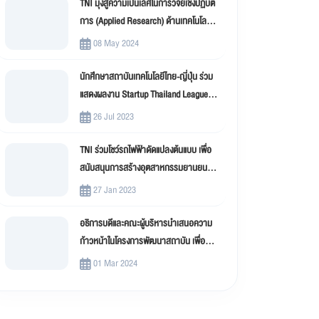
TNI มุ่งสู่ความเป็นเลิศในการวิจัยเชิงปฏิบัติ
การ (Applied Research) ด้านเทคโนโลยี
สารสนเทศ
08 May 2024
นักศึกษาสถาบันเทคโนโลยีไทย-ญี่ปุ่น ร่วม
แสดงผลงาน Startup Thailand League
2023
26 Jul 2023
TNI ร่วมโชว์รถไฟฟ้าดัดแปลงต้นแบบ เพื่อ
สนับสนุนการสร้างอุตสาหกรรมยานยนต์
ไฟฟ้าดัดแปลง (EV Conversion)
27 Jan 2023
อธิการบดีและคณะผู้บริหารนำเสนอความ
ก้าวหน้าในโครงการพัฒนาสถาบัน เพื่อขับ
เคลื่อน สถาบันเทคโนโลยีไทย-ญี่ปุ่น (TNI)
01 Mar 2024
สู่มหาวิทยาลัยดิจิทัล