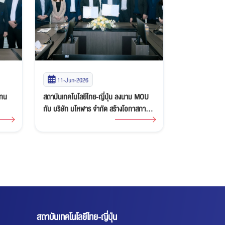
11-Jun-2026
27-May-2
แทน
สถาบันเทคโนโลยีไทย-ญี่ปุ่น ลงนาม MOU
อธิการบดี TNI ต้อนรับผู้บริหาร Nippn
กับ บริษัท มโหฬาร จำกัด สร้างโอกาสการ
Foods Corporat
้อม
เรียนรู้และการทำงานแห่งอนาคต
ความร่วมมือแล
าร
สถาบันเทคโนโลยีไทย-ญี่ปุ่น