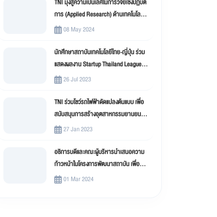
TNI มุ่งสู่ความเป็นเลิศในการวิจัยเชิงปฏิบัติ
การ (Applied Research) ด้านเทคโนโลยี
สารสนเทศ
08 May 2024
นักศึกษาสถาบันเทคโนโลยีไทย-ญี่ปุ่น ร่วม
แสดงผลงาน Startup Thailand League
2023
26 Jul 2023
TNI ร่วมโชว์รถไฟฟ้าดัดแปลงต้นแบบ เพื่อ
สนับสนุนการสร้างอุตสาหกรรมยานยนต์
ไฟฟ้าดัดแปลง (EV Conversion)
27 Jan 2023
อธิการบดีและคณะผู้บริหารนำเสนอความ
ก้าวหน้าในโครงการพัฒนาสถาบัน เพื่อขับ
เคลื่อน สถาบันเทคโนโลยีไทย-ญี่ปุ่น (TNI)
01 Mar 2024
สู่มหาวิทยาลัยดิจิทัล