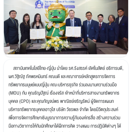
สถาบันเทคโนโลยีไทย-ญี่ปุ่น นำโดย รศ.รังสรรค์ เลิศในสัตย์ อธิการบดี,
ผศ.วิฐิณัฐ ภัคพรหมินทร์ คณบดี และคณาจารย์หลักสูตรการจัดการ
ทรัพยากรมนุษย์แบบญี่ปุ่น คณะบริหารธุรกิจ ร่วมลงนามความร่วมมือ
(MOU) กับ คุณธัญปัฐณ์ เรืองจรัส เจ้าหน้าที่บริหารสายงานทรัพยากร
บุคคล (CPO) และคุณกัญจน์พร พาณิชย์เจริญรัตน์ ผู้จัดการแผนก
บริหารทรัพยากรบุคคลอาวุโส บริษัท วัชรพล จำกัด โดยมีวัตถุประสงค์
เพื่อการจัดการศึกษาเชิงบูรณาการความรู้กับองค์กรสื่อ สร้างความร่วม
มือทางวิชาการให้กับนักศึกษาได้ฝึกการคิด วางแผน การปฏิบัติต่างๆ ได้