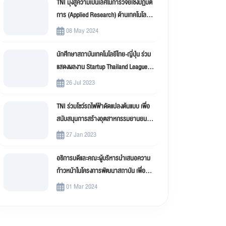
TNI มุ่งสู่ความเป็นเลิศในการวิจัยเชิงปฏิบัติ
การ (Applied Research) ด้านเทคโนโลยี
สารสนเทศ
08 May 2024
นักศึกษาสถาบันเทคโนโลยีไทย-ญี่ปุ่น ร่วม
แสดงผลงาน Startup Thailand League
2023
26 Jul 2023
TNI ร่วมโชว์รถไฟฟ้าดัดแปลงต้นแบบ เพื่อ
สนับสนุนการสร้างอุตสาหกรรมยานยนต์
ไฟฟ้าดัดแปลง (EV Conversion)
27 Jan 2023
อธิการบดีและคณะผู้บริหารนำเสนอความ
ก้าวหน้าในโครงการพัฒนาสถาบัน เพื่อขับ
เคลื่อน สถาบันเทคโนโลยีไทย-ญี่ปุ่น (TNI)
01 Mar 2024
สู่มหาวิทยาลัยดิจิทัล