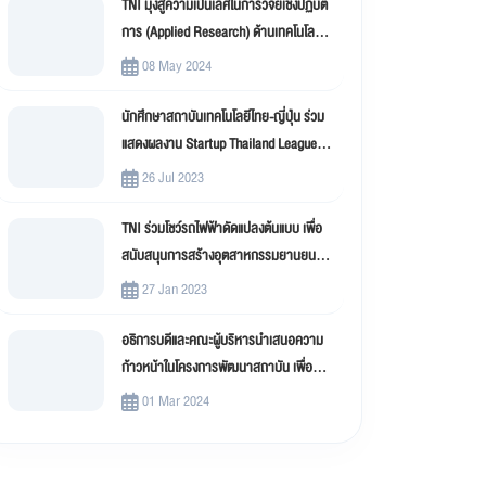
TNI มุ่งสู่ความเป็นเลิศในการวิจัยเชิงปฏิบัติ
การ (Applied Research) ด้านเทคโนโลยี
สารสนเทศ
08 May 2024
นักศึกษาสถาบันเทคโนโลยีไทย-ญี่ปุ่น ร่วม
แสดงผลงาน Startup Thailand League
2023
26 Jul 2023
TNI ร่วมโชว์รถไฟฟ้าดัดแปลงต้นแบบ เพื่อ
สนับสนุนการสร้างอุตสาหกรรมยานยนต์
ไฟฟ้าดัดแปลง (EV Conversion)
27 Jan 2023
อธิการบดีและคณะผู้บริหารนำเสนอความ
ก้าวหน้าในโครงการพัฒนาสถาบัน เพื่อขับ
เคลื่อน สถาบันเทคโนโลยีไทย-ญี่ปุ่น (TNI)
01 Mar 2024
สู่มหาวิทยาลัยดิจิทัล