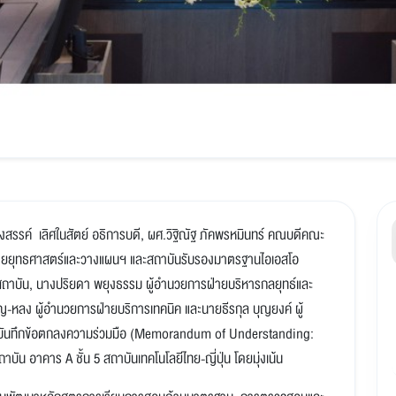
งสรรค์ เลิศในสัตย์ อธิการบดี, ผศ.วิฐิณัฐ ภัคพรหมินทร์ คณบดีคณะ
ี ฝ่ายยุทธศาสตร์และวางแผนฯ และสถาบันรับรองมาตรฐานไอเอสโอ
สถาบัน, นางปริยดา พยุงธรรม ผู้อำนวยการฝ่ายบริหารกลยุทธ์และ
ญ-หลง ผู้อำนวยการฝ่ายบริการเทคนิค และนายธีรกุล บุญยงค์ ผู้
นบันทึกข้อตกลงความร่วมมือ (Memorandum of Understanding:
บัน อาคาร A ชั้น 5 สถาบันเทคโนโลยีไทย-ญี่ปุ่น โดยมุ่งเน้น