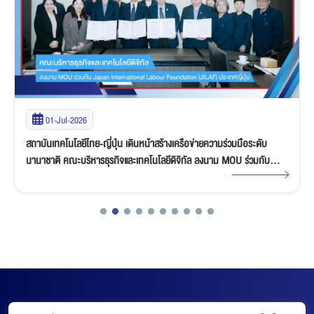
01-Jul-2026
สถาบันเทคโนโลยีไทย-ญี่ปุ่น เดินหน้าสร้างเครือข่ายความร่วมมือระดับ
นานาชาติ คณะบริหารธุรกิจและเทคโนโลยีดิจิทัล ลงนาม MOU ร่วมกับ
Japan International Labour Foundation (JILAF) ประเทศญี่ปุ่น