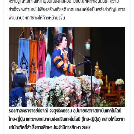
ความรู้และโอกาสให้แก่ผู้อื่นในสังคมด้วย เมื่อบัณฑิตทำเช่นนั้นได้ ความ
สำเร็จของท่านจะไม่เพียงสร้างเกียรติแก่ตนเอง แต่ยังเป็นพลังสำคัญในการ
พัฒนาประเทศชาติให้ก้าวหน้ายิ่งขึ้น
รองศาสตราจารย์ปราณี จงสุจริตธรรม อุปนายกสภาสถาบันเทคโนโลยี
ไทย-ญี่ปุ่น และนายกสมาคมส่งเสริมเทคโนโลยี (ไทย-ญี่ปุ่น) กล่าวให้โอวาท
แก่บัณฑิตที่สำเร็จการศึกษาประจำปีการศึกษา 2567