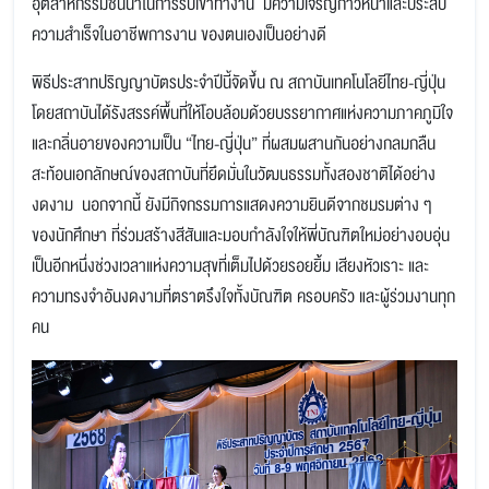
อุตสาหกรรมชั้นนำในการรับเข้าทำงาน มีความเจริญก้าวหน้าและประสบ
ความสำเร็จในอาชีพการงาน ของตนเองเป็นอย่างดี
พิธีประสาทปริญญาบัตรประจำปีนี้จัดขึ้น ณ สถาบันเทคโนโลยีไทย-ญี่ปุ่น
โดยสถาบันได้รังสรรค์พื้นที่ให้โอบล้อมด้วยบรรยากาศแห่งความภาคภูมิใจ
และกลิ่นอายของความเป็น “ไทย-ญี่ปุ่น” ที่ผสมผสานกันอย่างกลมกลืน
สะท้อนเอกลักษณ์ของสถาบันที่ยึดมั่นในวัฒนธรรมทั้งสองชาติได้อย่าง
งดงาม นอกจากนี้ ยังมีกิจกรรมการแสดงความยินดีจากชมรมต่าง ๆ
ของนักศึกษา ที่ร่วมสร้างสีสันและมอบกำลังใจให้พี่บัณฑิตใหม่อย่างอบอุ่น
เป็นอีกหนึ่งช่วงเวลาแห่งความสุขที่เต็มไปด้วยรอยยิ้ม เสียงหัวเราะ และ
ความทรงจำอันงดงามที่ตราตรึงใจทั้งบัณฑิต ครอบครัว และผู้ร่วมงานทุก
คน