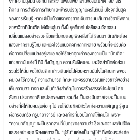
จากความมุ่งมั่น อดทน และความเพียรพยายามของบัณฑิต อย่างไร
ก็ตาม การสำเร็จการศึกษาและเข้ารับปริญญาบัตรในวันนี้ มิใช่จุดสิ้นสุด
ของการเรียนรู้ หากแต่เป็นก้าวแรกของการเดินทางบนเส้นทางวิชาชีพตาม
สาขาวิชาที่บัณฑิต ได้เรียนรู้มา ทั้งนี้ ยุคที่เทคโนโลยีและนวัตกรรม
เปลี่ยนแปลงอย่างรวดเร็วและไม่หยุดอยู่เพียงสิ่งที่ได้เรียนมา บัณฑิตต้อง
แสวงหาความรู้ใหม่ และเปิดใจรับแนวคิดที่หลากหลาย พร้อมที่จะปรับตัว
ต่อการเปลี่ยนแปลงอยู่เสมอ ขอให้รักษาคุณค่าของความเป็น “บัณฑิต”
แห่งสถาบันแห่งนี้ ที่มี ทั้งปัญญา ความรับผิดชอบ และจิตสำนึกต่อส่วน
รวมไว้ให้มั่น ขอให้บัณฑิตทก้าวเดินต่อไปด้วยความมั่นใจในศักยภาพของ
ตนเอง ใช้ความรู้ ความสามารถ ทักษะ และจรรยาบรรณแห่งวิชาชีพอย่าง
เต็มความสามารถ และเป็นกำลังสำคัญในการสร้างสรรค์ประโยชน์ ต่อ
สังคม ประเทศชาติ และโลกของเรา รวมทั้ง เป็นแรงบันดาลใจและเป็นแบบ
อย่างที่ดีให้กับคนรุ่นต่อ ๆ ไป ขอให้บัณฑิตมีหัวใจแห่งความกตัญญู รู้คุณ
ต่อครอบครัว ครูบาอาจารย์ และองค์กรที่มอบโอกาสให้เติบโต เพราะ
“ความกตัญญู” จะเป็นรากฐานที่มั่นคงของความสำเร็จและความสุขในชีวิต
และจงอย่าหยุดเพียงแค่การเป็น “ผู้รับ” แต่จงเป็น “ผู้ให้” ที่พร้อมจะส่งต่อ