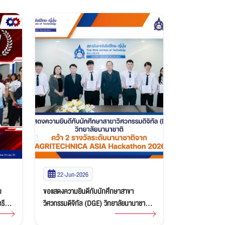
21-May-2026
19-May-2
ขอแสดงความยินดีกับนักศึกษา CE-TNI คว้า
นักศึกษา EE-T
าติ
เหรียญทองแดงการแข่งขันกีฬายูโด สะท้อน
Karakuri Cont
ศักยภาพด้านกีฬาและความมุ่งมั่นของ