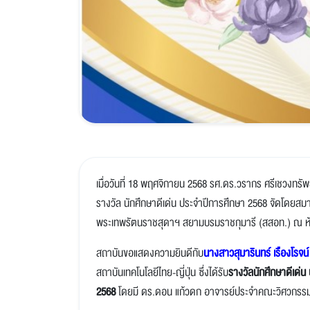
เมื่อวันที่ 18 พฤศจิกายน 2568 รศ.ดร.วรากร ศรีเชวงทรัพ
รางวัล นักศึกษาดีเด่น ประจำปีการศึกษา 2568 จัดโดยส
พระเทพรัตนราชสุดาฯ สยามบรมราชกุมารี (สสอท.) ณ ห้
สถาบันขอแสดงความยินดีกับ
นางสาวสุมารินทร์ เรืองโร
สถาบันเทคโนโลยีไทย-ญี่ปุ่น ซึ่งได้รับ
รางวัลนักศึกษาดีเด่น
2568
โดยมี ดร.ดอน แก้วดก อาจารย์ประจำคณะวิศวกรรมศา