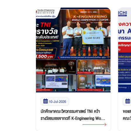
03-Jul-2026
ร์ TNI คว้า
ขอแสดงความยินดีกับนักศึกษา ACS LAB
นักศ
ineering World
คณะวิศวกรรมศาสตร์ TNI คว้าทุนศึกษาต่อ
TENSA
Ansys
ปริญญาโท-เอกเต็มจำนวน ณ ประเทศญี่ปุ่น
เงิน