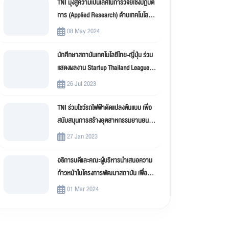
TNI มุ่งสู่ความเป็นเลิศในการวิจัยเชิงปฏิบัติ
การ (Applied Research) ด้านเทคโนโลยี
สารสนเทศ
08 May 2024
นักศึกษาสถาบันเทคโนโลยีไทย-ญี่ปุ่น ร่วม
แสดงผลงาน Startup Thailand League
2023
26 Jul 2023
TNI ร่วมโชว์รถไฟฟ้าดัดแปลงต้นแบบ เพื่อ
สนับสนุนการสร้างอุตสาหกรรมยานยนต์
ไฟฟ้าดัดแปลง (EV Conversion)
27 Jan 2023
อธิการบดีและคณะผู้บริหารนำเสนอความ
ก้าวหน้าในโครงการพัฒนาสถาบัน เพื่อขับ
เคลื่อน สถาบันเทคโนโลยีไทย-ญี่ปุ่น (TNI)
01 Mar 2024
สู่มหาวิทยาลัยดิจิทัล