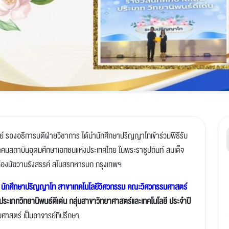
ย์ รองอธิการบดีฝ่ายวิชาการ ได้นำนักศึกษาปริญญาโทเข้าร่วมพิธีรับ
มาคมสถาบันอุดมศึกษาเอกชนแห่งประเทศไทย ในพระราชูปถัมภ์ สมเด็จ
องมัฆวานรังสรรค์ สโมสรทหารบก กรุงเทพฯ
จน์ นักศึกษาปริญญาโท สาขาเทคโนโลยีวิศวกรรม คณะวิศวกรรมศาสตร์
 ประเภทวิทยานิพนธ์ดีเด่น กลุ่มสาขาวิทยาศาสตร์และเทคโนโลยี ประจำปี
สตร์ เป็นอาจารย์ที่ปรึกษา