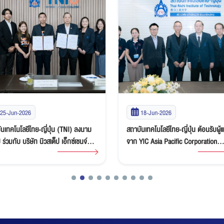
18-Jun-2026
11-Jun-2026
นเทคโนโลยีไทย-ญี่ปุ่น ต้อนรับผู้แทน
สถาบันเทคโนโลยีไทย-ญี่ปุ่น ลงนาม 
YIC Asia Pacific Corporation
กับ บริษัท มโหฬาร จำกัด สร้างโอกาส
ed เยี่ยมชมครุภัณฑ์ที่มอบให้ พร้อม
เรียนรู้และการทำงานแห่งอนาคต
อความร่วมมือด้านการศึกษาและการ
าบุคลากร