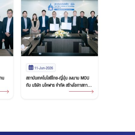
27-May-2026
20-May-2
MOU
อธิการบดี TNI ต้อนรับผู้บริหาร Nippn
สถาบันเทคโนโลยี
การ
Foods Corporation (Thailand) Ltd. หารือ
วัลดัส อินเตอร
ความร่วมมือและสนับสนุนทุนการศึกษา
ร่วมมือทางวิชาก
บริการวิชาการ 
บุคลากรและภาค