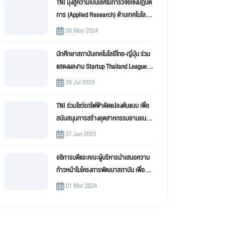
TNI มุ่งสู่ความเป็นเลิศในการวิจัยเชิงปฏิบัติ
การ (Applied Research) ด้านเทคโนโลยี
สารสนเทศ
08 May 2024
นักศึกษาสถาบันเทคโนโลยีไทย-ญี่ปุ่น ร่วม
แสดงผลงาน Startup Thailand League
2023
26 Jul 2023
TNI ร่วมโชว์รถไฟฟ้าดัดแปลงต้นแบบ เพื่อ
สนับสนุนการสร้างอุตสาหกรรมยานยนต์
ไฟฟ้าดัดแปลง (EV Conversion)
27 Jan 2023
อธิการบดีและคณะผู้บริหารนำเสนอความ
ก้าวหน้าในโครงการพัฒนาสถาบัน เพื่อขับ
เคลื่อน สถาบันเทคโนโลยีไทย-ญี่ปุ่น (TNI)
01 Mar 2024
สู่มหาวิทยาลัยดิจิทัล