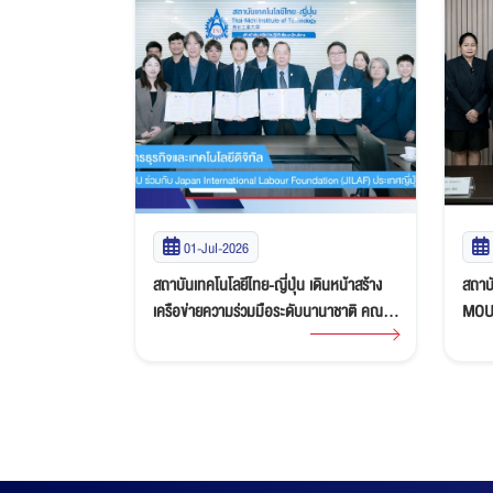
25-Jun-2026
เดินหน้าสร้าง
สถาบันเทคโนโลยีไทย-ญี่ปุ่น (TNI) ลงนาม
สถาบั
บนานาชาติ คณะ
MOU ร่วมกับ บริษัท นิวสเต็ป เอ็กซ์เชนจ์
จาก 
จิทัล ลงนาม
โปรแกรม จำกัด ส่งเสริมโอกาสนักศึกษาสู่
Limit
ational Labour
โครงการ Work and Travel in USA
หารื
ญี่ปุ่น
พัฒน