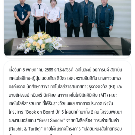
เมื่อวันที่ 8 พฤษภาคม 2569 รศ.รังสรรค์ เลิศในสัตย์ อธิการบดี สถาบัน
เทคโนโลยีไทย-ญี่ปุ่น มอบเกียรติบัตรแสดงความยินดีกับ นางสาวนฤพร
องค์มรกต นักศึกษาสาขาเทคโนโลยีสารสนเทศทางธุรกิจดิจิทัล (BI) และ
นายอัศจรรย์ หมื่นศรี นักศึกษาสาขาเทคโนโลยีมัลติมิเดีย (MT) คณะ
เทคโนโลยีสารสนเทศ ที่ได้รับรางวัลชมเชย จากการประกวดแข่งขัน
โครงการ “Book on Board ปีที่ 5 โดยนักศึกษาทั้ง 2 คน ได้ร่วมพัฒนา
ผลงานบอร์ดเกม “Great Sender” จากหนังสือเรื่อง “กระต่ายกับเต่า
(Rabbit & Turtle)” ภายใต้แนวคิดโครงการ “เปลี่ยนหนังสือไทยที่ชอบ