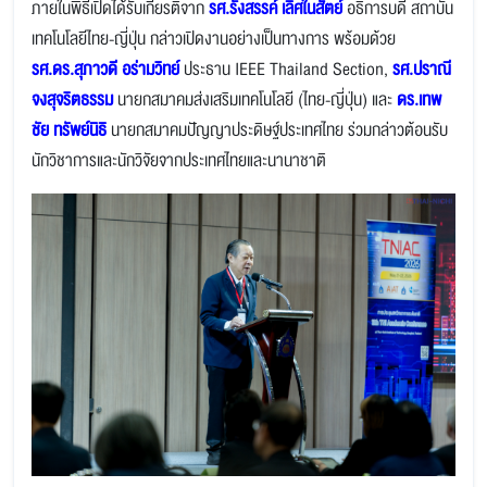
ภายในพิธีเปิดได้รับเกียรติจาก
รศ.รังสรรค์ เลิศในสัตย์
อธิการบดี สถาบัน
เทคโนโลยีไทย-ญี่ปุ่น
กล่าวเปิดงานอย่างเป็นทางการ พร้อมด้วย
รศ.ดร.สุภาวดี อร่ามวิทย์
ประธาน IEEE Thailand Section,
รศ.ปราณี
จงสุจริตธรรม
นายกสมาคมส่งเสริมเทคโนโลยี (ไทย-ญี่ปุ่น) และ
ดร.เทพ
ชัย ทรัพย์นิธิ
นายกสมาคมปัญญาประดิษฐ์ประเทศไทย ร่วมกล่าวต้อนรับ
นักวิชาการและนักวิจัยจากประเทศไทยและนานาชาติ