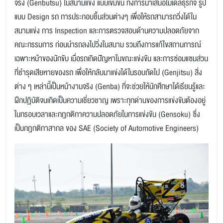
จริง (Genbutsu) ในสนามแข่ง แบบเข้มข้น ทั้งการนำเสนอโมเดลธุรกิจ รูป
แบบ Design รถ การประกอบชิ้นส่วนต่างๆ เพื่อให้รถสามารถวิ่งได้ใน
สนามแข่ง การ Inspection และการตรวจสอบด้านความปลอดภัยจาก
คณะกรรมการ ก่อนนำรถลงไปวิ่งในสนาม รวมถึงการแก้ไขสถานการณ์
เฉพาะหน้าของนักขับ เมื่อรถเกิดปัญหาในขณะแข่งขัน และการซ่อมแซมส่วน
ที่ชำรุดเสียหายของรถ เพื่อให้กลับมาแข่งได้ในรอบถัดไป (Genjitsu) สิ่ง
ต่าง ๆ เหล่านี้เป็นหน้างานจริง (Genba) ที่จะช่วยให้นักศึกษาได้เรียนรู้และ
ฝึกปฏิบัติจนเกิดเป็นความเชี่ยวชาญ เพราะทุกด่านของการแข่งขันต้องอยู่
ในกรอบเวลาและกฎกติกาความปลอดภัยในการแข่งขัน (Gensoku) ซึ่ง
เป็นกฎกติกาสากล ของ SAE (Society of Automotive Engineers)