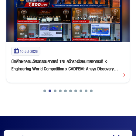
03-Jul-2026
ขอแสดงความยินดีกับนักศึกษา ACS LAB คณะวิศวกรรมศาสตร์ TNI คว้า
ทุนศึกษาต่อปริญญาโท-เอกเต็มจำนวน ณ ประเทศญี่ปุ่น