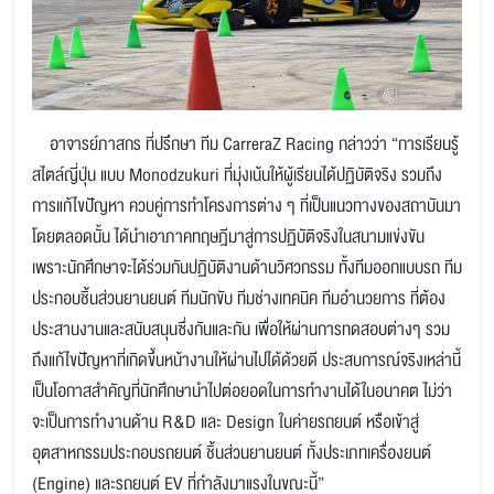
อาจารย์ภาสกร ที่ปรึกษา ทีม CarreraZ Racing กล่าวว่า “การเรียนรู้
สไตล์ญี่ปุ่น แบบ Monodzukuri ที่มุ่งเน้นให้ผู้เรียนได้ปฏิบัติจริง รวมถึง
การแก้ไขปัญหา ควบคู่การทำโครงการต่าง ๆ ที่เป็นแนวทางของสถาบันมา
โดยตลอดนั้น ได้นำเอาภาคทฤษฎีมาสู่การปฏิบัติจริงในสนามแข่งขัน
เพราะนักศึกษาจะได้ร่วมกันปฏิบัติงานด้านวิศวกรรม ทั้งทีมออกแบบรถ ทีม
ประกอบชิ้นส่วนยานยนต์ ทีมนักขับ ทีมช่างเทคนิค ทีมอำนวยการ ที่ต้อง
ประสานงานและสนับสนุนซึ่งกันและกัน เพื่อให้ผ่านการทดสอบต่างๆ รวม
ถึงแก้ไขปัญหาที่เกิดขึ้นหน้างานให้ผ่านไปได้ด้วยดี ประสบการณ์จริงเหล่านี้
เป็นโอกาสสำคัญที่นักศึกษานำไปต่อยอดในการทำงานได้ในอนาคต ไม่ว่า
จะเป็นการทำงานด้าน R&D และ Design ในค่ายรถยนต์ หรือเข้าสู่
อุตสาหกรรมประกอบรถยนต์ ชิ้นส่วนยานยนต์ ทั้งประเภทเครื่องยนต์
(Engine) และรถยนต์ EV ที่กำลังมาแรงในขณะนี้”