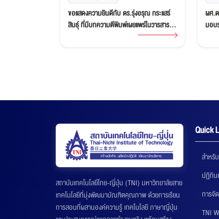
้ารางวัลใหญ่
ขอแสดงความยินดีกับ ดร.รุ่งอรุณ กระแสร์
ผศ.ดร
อกย้ำสถาบัน
สินธุ์ ที่มีบทความตีพิมพ์เผยแพร่ในวารสาร
มอบรา
เพื่ออนาคต
วิชาการระดับนานาชาติ
วิทยา
Thai
Quick L
สำหรับ
ปฏิทิ
สถาบันเทคโนโลยีไทย-ญี่ปุ่น (TNI) มหาวิทยาลัยสาย
การจัด
เทคโนโลยีที่มุ่งพัฒนาบัณฑิตคุณภาพ ด้วยการเรียน
การสอนที่ผสานองค์ความรู้ เทคโนโลยี ภาษาญี่ปุ่น
TNI W