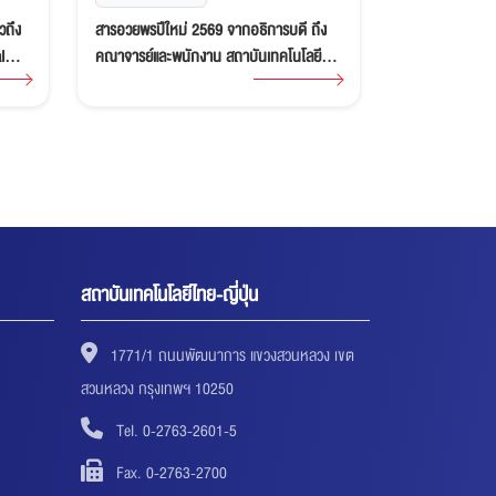
วถึง
สารอวยพรปีใหม่ 2569 จากอธิการบดี ถึง
สถาบันเทคโนโลยี
l
คณาจารย์และพนักงาน สถาบันเทคโนโลยี
ซูซูมุ คิตะกาวะ
ไทย-ญี่ปุ่น
ผู้เคยให้เกียรต
หลักสูตรที่ได้
และ AOTS
สถาบันเทคโนโลยีไทย-ญี่ปุ่น
1771/1 ถนนพัฒนาการ แขวงสวนหลวง เขต
สวนหลวง กรุงเทพฯ 10250
Tel. 0-2763-2601-5
Fax. 0-2763-2700