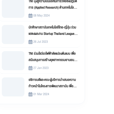
TNI มุ่งสู่ความเป็นเลิศในการวิจัยเชิงปฏิบัติ
การ (Applied Research) ด้านเทคโนโลยี
สารสนเทศ
08 May 2024
นักศึกษาสถาบันเทคโนโลยีไทย-ญี่ปุ่น ร่วม
แสดงผลงาน Startup Thailand League
2023
26 Jul 2023
TNI ร่วมโชว์รถไฟฟ้าดัดแปลงต้นแบบ เพื่อ
สนับสนุนการสร้างอุตสาหกรรมยานยนต์
ไฟฟ้าดัดแปลง (EV Conversion)
27 Jan 2023
อธิการบดีและคณะผู้บริหารนำเสนอความ
ก้าวหน้าในโครงการพัฒนาสถาบัน เพื่อขับ
เคลื่อน สถาบันเทคโนโลยีไทย-ญี่ปุ่น (TNI)
01 Mar 2024
สู่มหาวิทยาลัยดิจิทัล