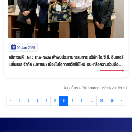
09-Jan-2026
อธิการบดี TNI : Thai-Nichi เข้าพบประธานกรรมการ บริษัท ไอ.ซี.ซี. อินเตอร์
เนชั่นแนล จำกัด (มหาชน) เนื่องในโอกาสสวัสดีปีใหม่ และหารือความร่วมมือ
ด้านการศึกษา
ข้อมูลทั้งหมด 701 รายการ
|
หน้า 6 จาก 59 หน้า
‹
1
2
3
4
5
6
7
8
...
58
59
›