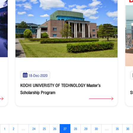
18-Dec-2020
KOCHI UNIVERISTY OF TECHNOLOGY Master’s
【
Scholarship Program
S
1
2
...
24
25
26
27
28
29
30
...
35
36