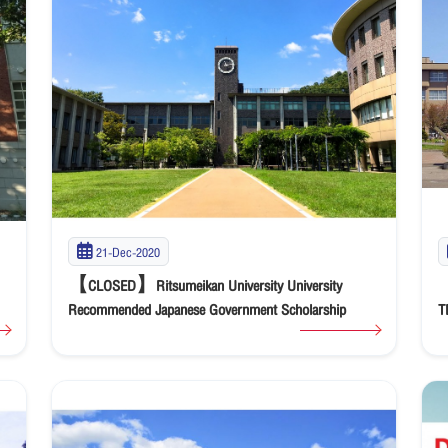
21-Dec-2020
【CLOSED】Ritsumeikan University University
【
Recommended Japanese Government Scholarship
T
G