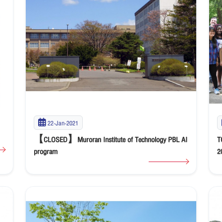
22-Jan-2021
【CLOSED】Muroran Institute of Technology PBL AI
T
program
2