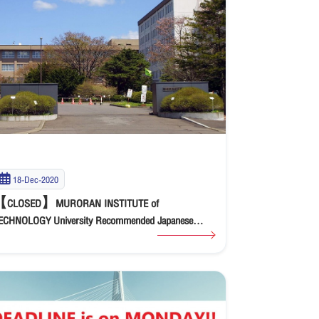
18-Dec-2020
CLOSED】MURORAN INSTITUTE of
ECHNOLOGY University Recommended Japanese
overnment Scholarship