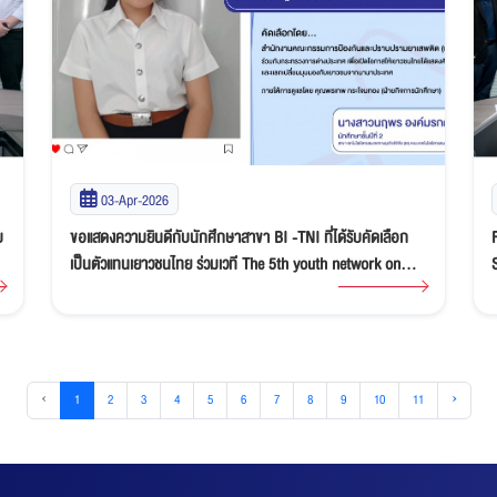
03-Apr-2026
บ
ขอแสดงความยินดีกับนักศึกษาสาขา BI -TNI ที่ได้รับคัดเลือก
เป็นตัวแทนเยาวชนไทย ร่วมเวที The 5th youth network on
drug prevention program
‹
1
2
3
4
5
6
7
8
9
10
11
›