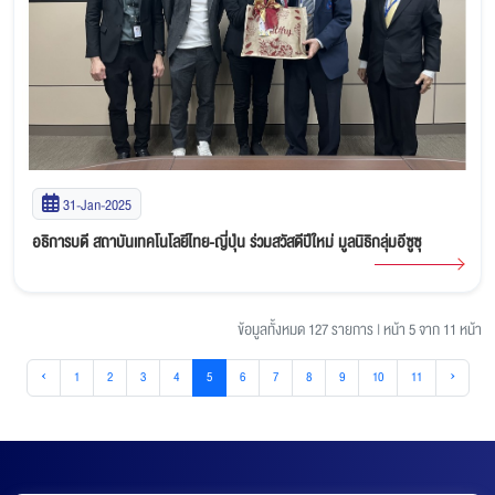
31-Jan-2025
อธิการบดี สถาบันเทคโนโลยีไทย-ญี่ปุ่น ร่วมสวัสดีปีใหม่ มูลนิธิกลุ่มอีซูซุ
ข้อมูลทั้งหมด 127 รายการ
|
หน้า 5 จาก 11 หน้า
‹
1
2
3
4
5
6
7
8
9
10
11
›